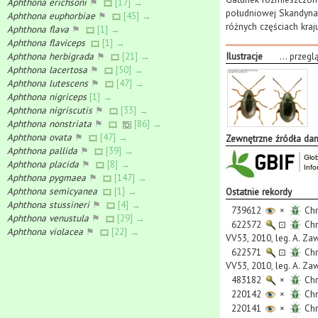
Aphthona erichsoni
⚑
[17] →
południowej Skandynaw
Aphthona euphorbiae
⚑
[45] →
różnych częściach kra
Aphthona flava
⚑
[1] →
Aphthona flaviceps
[1] →
Aphthona herbigrada
⚑
[21] →
Ilustracje
...
przegl
Aphthona lacertosa
⚑
[50] →
Aphthona lutescens
⚑
[47] →
Aphthona nigriceps
[1] →
Aphthona nigriscutis
⚑
[33] →
Aphthona nonstriata
⚑
[86] →
Aphthona ovata
⚑
[47] →
Zewnętrzne źródła da
Aphthona pallida
⚑
[39] →
Aphthona placida
⚑
[8] →
Aphthona pygmaea
⚑
[147] →
Aphthona semicyanea
[1] →
Ostatnie rekordy
Aphthona stussineri
⚑
[4] →
739612
×
Chr
Aphthona venustula
⚑
[29] →
622572
⊡
Chr
Aphthona violacea
⚑
[22] →
VV53, 2010, leg. A. Za
622571
⊡
Chr
VV53, 2010, leg. A. Za
483182
×
Chr
220142
×
Chr
220141
×
Chr