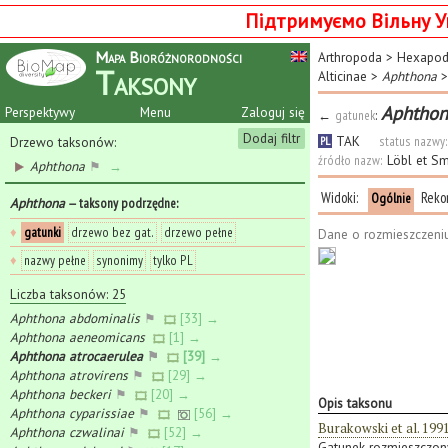
Підтримуємо Вільну У
Mapa Bioróżnorodności
Arthropoda
>
Hexapo
Taksony
Alticinae
>
Aphthona
>
Aphthon
Perspektywy
Menu
Zaloguj się
←
gatunek
:
Dodaj filtr
TAK
status nazwy:
Drzewo taksonów:
PL
źródło nazw:
Löbl et S
Aphthona
⚑
→
Widoki:
Reko
Ogólnie
Aphthona
— taksony podrzędne
:
♦
gatunki
drzewo bez gat.
drzewo pełne
Dane o rozmieszczeni
♦
nazwy pełne
synonimy
tylko PL
Liczba taksonów: 25
Aphthona abdominalis
⚑
[33] →
Aphthona aeneomicans
[1] →
Aphthona atrocaerulea
⚑
[39] →
Aphthona atrovirens
⚑
[29] →
Aphthona beckeri
⚑
[20] →
Opis taksonu
Aphthona cyparissiae
⚑
[56] →
Burakowski et al. 199
Aphthona czwalinai
⚑
[52] →
Gatunek rozmieszczony