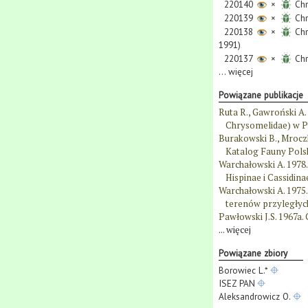
220140
×
Chr
220139
×
Chr
220138
×
Chr
1991)
220137
×
Chr
...
więcej
Powiązane publikacje
Ruta R., Gawroński A
Chrysomelidae) w Po
Burakowski B., Mroczk
Katalog Fauny Polsk
Warchałowski A. 1978.
Hispinae i Cassidin
Warchałowski A. 1975
terenów przyległych.
Pawłowski J.S. 1967a.
...
więcej
Powiązane zbiory
Borowiec L.*
ISEZ PAN
Aleksandrowicz O.